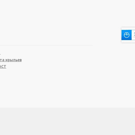
1
та крыльев
АСТ