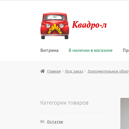
Перейти
Перейти
к
к
навигации
содержимому
Витрина
В наличии в магазине
Пр
Главная
Витрина
Мой аккаунт
Политика в 
Главная
Под заказ
Дополнительное обор
Юридические данные
Категории товаров
Остатки