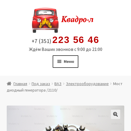
Перейти
Перейти
к
к
навигации
содержимому
223 56 46
+7 (351)
Ждём Ваших звонков с 9:00 до 21:00
Меню
Главная
Главная
Под заказ
ВАЗ
Электрооборудование
Мост
диодный генератора /2110/
Витрина
Мой аккаунт
Политика в отношении обработки персональных
🔍
данных