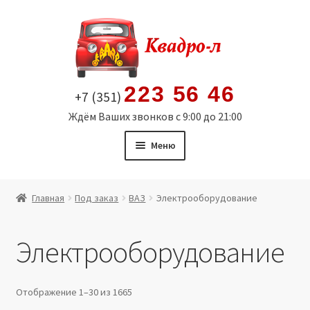
Перейти
Перейти
к
к
навигации
содержимому
223 56 46
+7 (351)
Ждём Ваших звонков с 9:00 до 21:00
Меню
Главная
Главная
Под заказ
ВАЗ
Электрооборудование
Витрина
Электрооборудование
Мой аккаунт
Политика в отношении обработки персональных
Отображение 1–30 из 1665
данных