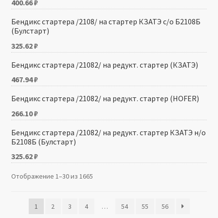
400.66
₽
Бендикс стартера /2108/ на стартер КЗАТЭ с/о Б2108Б
(Булстарт)
325.62
₽
Бендикс стартера /21082/ на редукт. стартер (КЗАТЭ)
467.94
₽
Бендикс стартера /21082/ на редукт. стартер (HOFER)
266.10
₽
Бендикс стартера /21082/ на редукт. стартер КЗАТЭ н/о
Б2108Б (Булстарт)
325.62
₽
Отображение 1–30 из 1665
1
2
3
4
…
54
55
56