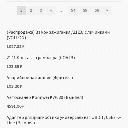
1
2
3
4
…
54
55
56
Производители
Юридические данные
(Распродажа) Замок зажигания /2123/ с личинками
(VOLTON)
1027.88
₽
2141 Контакт трамблера (СОАТЭ)
123.35
₽
Аварийное зажигание (Фритекс)
193.20
₽
Автосканер Konnwei KW680 (Вымпел)
4591.96
₽
Адаптер для диагностики универсальная OBDII /USB/ K-
Line (Вымпел)