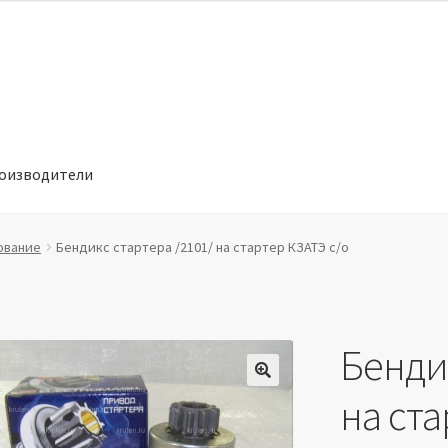
оизводители
отношении обработки персональных данных
Производители
ование
Бендикс стартера /2101/ на стартер КЗАТЭ с/о
Бендик
🔍
на ста