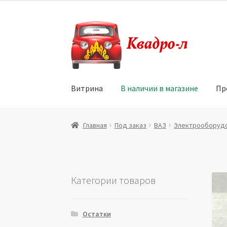
Перейти
Перейти
к
к
навигации
содержимому
Витрина
В наличии в магазине
Пр
Главная
Витрина
Мой аккаунт
Политика в 
Главная
Под заказ
ВАЗ
Электрооборуд
Юридические данные
Категории товаров
Остатки