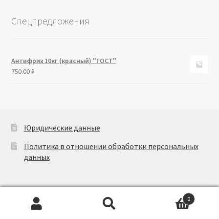
Спецпредложения
Антифриз 10кг (красный) "ГОСТ"
750.00
₽
Юридические данные
Политика в отношении обработки персональных
данных
0
Искать:
Поиск