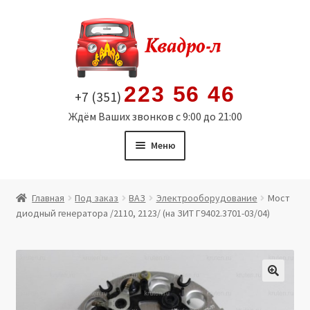
Перейти
Перейти
к
к
навигации
содержимому
223 56 46
+7 (351)
Ждём Ваших звонков с 9:00 до 21:00
Меню
Главная
Главная
Под заказ
ВАЗ
Электрооборудование
Мост
диодный генератора /2110, 2123/ (на ЗИТ Г9402.3701-03/04)
Витрина
Мой аккаунт
Политика в отношении обработки персональных
🔍
данных