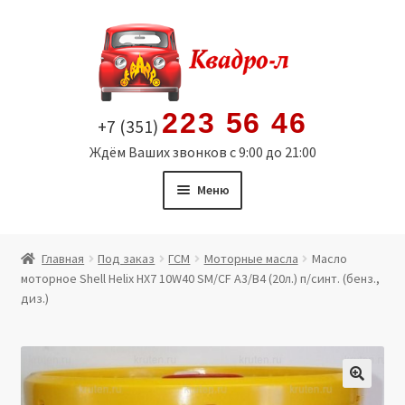
Перейти
Перейти
к
к
навигации
содержимому
223 56 46
+7 (351)
Ждём Ваших звонков с 9:00 до 21:00
Меню
Главная
Главная
Под заказ
ГСМ
Моторные масла
Масло
моторное Shell Helix HX7 10W40 SM/CF A3/B4 (20л.) п/синт. (бенз.,
Витрина
диз.)
Мой аккаунт
Политика в отношении обработки персональных
🔍
данных