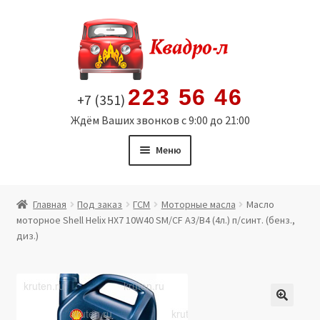
Перейти
Перейти
к
к
навигации
содержимому
223 56 46
+7 (351)
Ждём Ваших звонков с 9:00 до 21:00
Меню
Главная
Главная
Под заказ
ГСМ
Моторные масла
Масло
моторное Shell Helix HX7 10W40 SM/CF A3/B4 (4л.) п/синт. (бенз.,
Витрина
диз.)
Мой аккаунт
Политика в отношении обработки персональных
🔍
данных