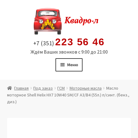
Перейти
Перейти
к
к
навигации
содержимому
223 56 46
+7 (351)
Ждём Ваших звонков с 9:00 до 21:00
Меню
Главная
Главная
Под заказ
ГСМ
Моторные масла
Масло
моторное Shell Helix HX7 10W40 SM/CF A3/B4 (55л.) п/синт. (бенз.,
Витрина
диз.)
Мой аккаунт
Политика в отношении обработки персональных
данных