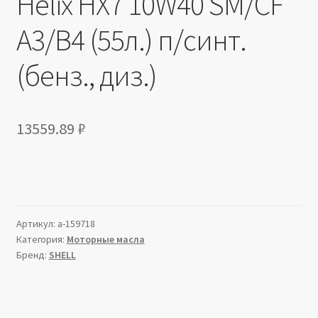
Helix HX7 10W40 SM/CF
A3/B4 (55л.) п/синт.
(бенз., диз.)
13559.89
₽
Артикул:
a-159718
Категория:
Моторные масла
Бренд:
SHELL