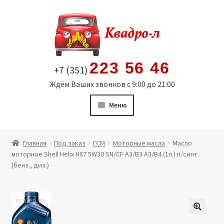
Перейти
Перейти
к
к
навигации
содержимому
223 56 46
+7 (351)
Ждём Ваших звонков с 9:00 до 21:00
Меню
Главная
Главная
Под заказ
ГСМ
Моторные масла
Масло
моторное Shell Helix HX7 5W30 SN/CF A3/B3 A3/B4 (1л.) п/синт.
Витрина
(бенз., диз.)
Мой аккаунт
Политика в отношении обработки персональных
🔍
данных