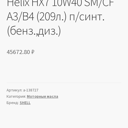
Helix HX7 10W40 SM/CF
A3/B4 (209л.) п/синт.
(бенз.,диз.)
45672.80
₽
Артикул:
a-138727
Категория:
Моторные масла
Бренд:
SHELL