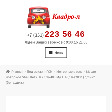
Перейти
Перейти
к
к
навигации
содержимому
223 56 46
+7 (351)
Ждём Ваших звонков с 9:00 до 21:00
Меню
Главная
Главная
Под заказ
ГСМ
Моторные масла
Масло
моторное Shell Helix HX7 10W40 SM/CF A3/B4 (209л.) п/синт.
Витрина
(бенз.,диз.)
Мой аккаунт
Политика в отношении обработки персональных
данных