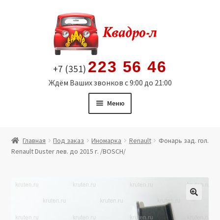
Перейти
Перейти
к
к
навигации
содержимому
223 56 46
+7 (351)
Ждём Ваших звонков с 9:00 до 21:00
Меню
Главная
Главная
Под заказ
Иномарка
Renault
Фонарь зад. гол.
Renault Duster лев. до 2015 г. /BOSCH/
Витрина
Мой аккаунт
Политика в отношении обработки персональных
🔍
данных