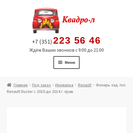
Перейти
Перейти
к
к
навигации
содержимому
223 56 46
+7 (351)
Ждём Ваших звонков с 9:00 до 21:00
Меню
Главная
Главная
Под заказ
Иномарка
Renault
Фонарь зад. гол.
Renault Duster c 2010 до 2014 г. прав.
Витрина
Мой аккаунт
Политика в отношении обработки персональных
данных