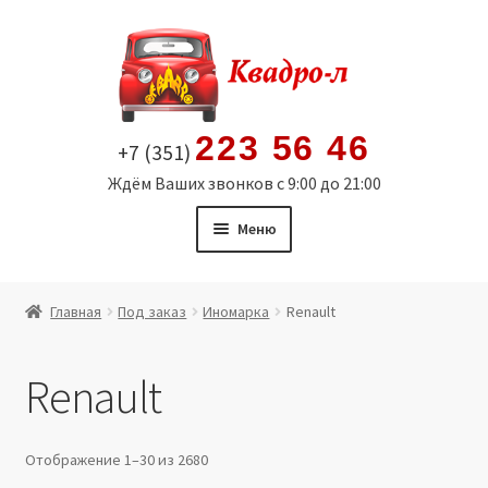
Перейти
Перейти
к
к
навигации
содержимому
223 56 46
+7 (351)
Ждём Ваших звонков с 9:00 до 21:00
Меню
Главная
Главная
Под заказ
Иномарка
Renault
Витрина
Renault
Мой аккаунт
Политика в отношении обработки персональных
Отображение 1–30 из 2680
данных