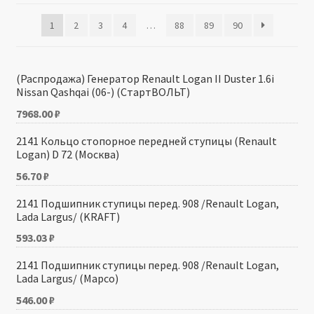
1
2
3
4
…
88
89
90
Производители
Юридические данные
(Распродажа) Генератор Renault Logan II Duster 1.6i
Nissan Qashqai (06-) (СтартВОЛЬТ)
7968.00
₽
2141 Кольцо стопорное передней ступицы (Renault
Logan) D 72 (Москва)
56.70
₽
2141 Подшипник ступицы перед. 908 /Renault Logan,
Lada Largus/ (KRAFT)
593.03
₽
2141 Подшипник ступицы перед. 908 /Renault Logan,
Lada Largus/ (Mapco)
546.00
₽