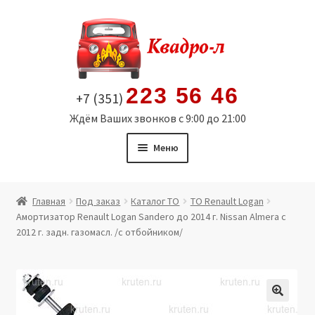
Перейти
Перейти
к
к
навигации
содержимому
223 56 46
+7 (351)
Ждём Ваших звонков с 9:00 до 21:00
Меню
Главная
Главная
Под заказ
Каталог ТО
ТО Renault Logan
Амортизатор Renault Logan Sandero до 2014 г. Nissan Almera с
Витрина
2012 г. задн. газомасл. /с отбойником/
Мой аккаунт
Политика в отношении обработки персональных
🔍
данных