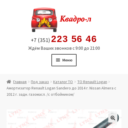
Перейти
Перейти
к
к
навигации
содержимому
223 56 46
+7 (351)
Ждём Ваших звонков с 9:00 до 21:00
Меню
Главная
Главная
Под заказ
Каталог ТО
ТО Renault Logan
Амортизатор Renault Logan Sandero до 2014 г. Nissan Almera с
Витрина
2012 г. задн. газомасл. /с отбойником/
Мой аккаунт
Политика в отношении обработки персональных
🔍
данных