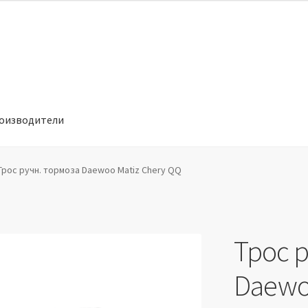
оизводители
отношении обработки персональных данных
Производители
Трос ручн. тормоза Daewoo Matiz Chery QQ
Трос 
Daewo