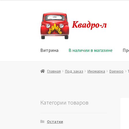
Перейти
Перейти
к
к
навигации
содержимому
Витрина
В наличии в магазине
Пр
Главная
Витрина
Мой аккаунт
Политика в 
Главная
Под заказ
Иномарка
Daewoo
Юридические данные
Категории товаров
Остатки