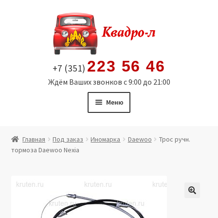
Перейти
Перейти
к
к
навигации
содержимому
223 56 46
+7 (351)
Ждём Ваших звонков с 9:00 до 21:00
Меню
Главная
Главная
Под заказ
Иномарка
Daewoo
Трос ручн.
тормоза Daewoo Nexia
Витрина
Мой аккаунт
Политика в отношении обработки персональных
🔍
данных