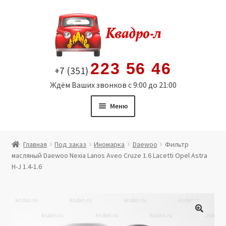
Перейти
Перейти
к
к
навигации
содержимому
223 56 46
+7 (351)
Ждём Ваших звонков с 9:00 до 21:00
Меню
Главная
Главная
Под заказ
Иномарка
Daewoo
Фильтр
масляный Daewoo Nexia Lanos Aveo Cruze 1.6 Lacetti Opel Astra
Витрина
H-J 1.4-1.6
Мой аккаунт
Политика в отношении обработки персональных
🔍
данных