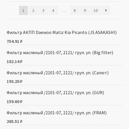
1
2
3
4
…
8
9
10
Производители
Юридические данные
Фильтр АКПП Daewoo Matiz Kia Picanto (JS ASAKASHI)
754.91
₽
Фильтр масляный /2101-07, 2121/ груп. уп. (Big filter)
182.14
₽
Фильтр масляный /2101-07, 2121/ груп. уп. (Салют)
193.20
₽
Фильтр масляный /2101-07, 2121/ груп. уп. (GUR)
159.60
₽
Фильтр масляный /2101-07, 2121/ груп. уп. (FRAM)
265.51
₽