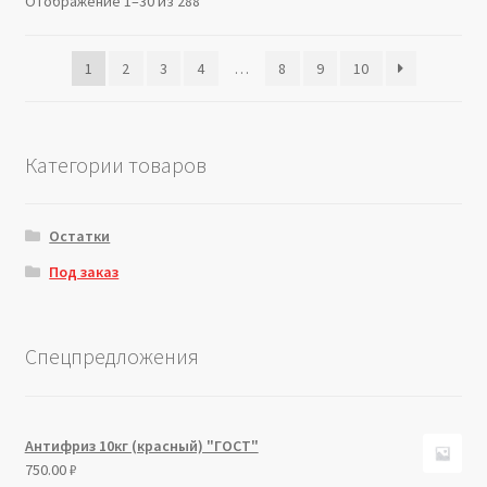
Отображение 1–30 из 288
1
2
3
4
…
8
9
10
Категории товаров
Остатки
Под заказ
Спецпредложения
Антифриз 10кг (красный) "ГОСТ"
750.00
₽