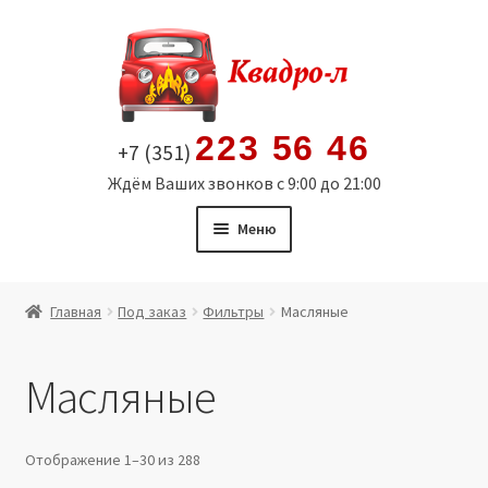
Перейти
Перейти
к
к
навигации
содержимому
223 56 46
+7 (351)
Ждём Ваших звонков с 9:00 до 21:00
Меню
Главная
Главная
Под заказ
Фильтры
Масляные
Витрина
Масляные
Мой аккаунт
Политика в отношении обработки персональных
Отображение 1–30 из 288
данных