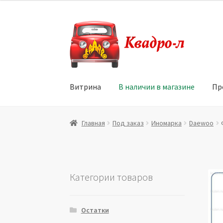
Перейти
Перейти
к
к
навигации
содержимому
Витрина
В наличии в магазине
Пр
Главная
Витрина
Мой аккаунт
Политика в 
Главная
Под заказ
Иномарка
Daewoo
Юридические данные
Категории товаров
Остатки