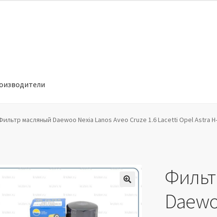
оизводители
отношении обработки персональных данных
Производители
Фильтр масляный Daewoo Nexia Lanos Aveo Cruze 1.6 Lacetti Opel Astra H-J
Фильт
🔍
Daewo