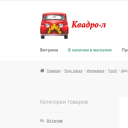
Перейти
Перейти
к
к
навигации
содержимому
Витрина
В наличии в магазине
Пр
Главная
Витрина
Мой аккаунт
Политика в 
Главная
Под заказ
Иномарка
Ford
Диск
Юридические данные
Категории товаров
Остатки