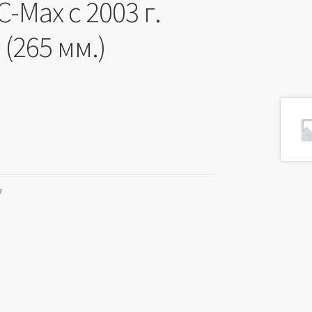
C-Max с 2003 г.
 (265 мм.)
7