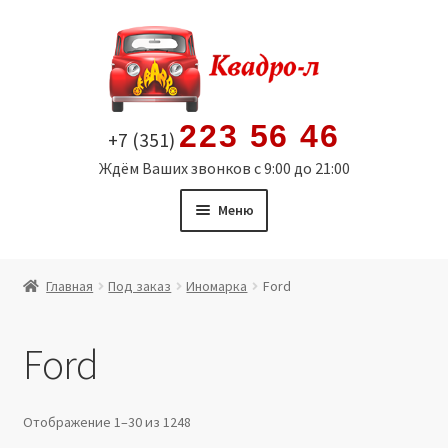
Перейти
Перейти
к
к
навигации
содержимому
223 56 46
+7 (351)
Ждём Ваших звонков с 9:00 до 21:00
Меню
Главная
Главная
Под заказ
Иномарка
Ford
Витрина
Ford
Мой аккаунт
Политика в отношении обработки персональных
Отображение 1–30 из 1248
данных