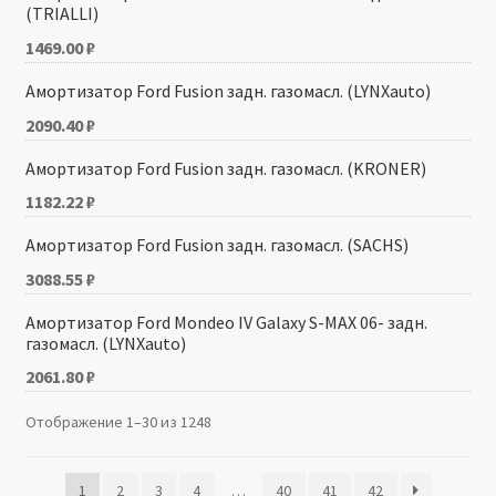
(TRIALLI)
1469.00
₽
Амортизатор Ford Fusion задн. газомасл. (LYNXauto)
2090.40
₽
Амортизатор Ford Fusion задн. газомасл. (KRONER)
1182.22
₽
Амортизатор Ford Fusion задн. газомасл. (SACHS)
3088.55
₽
Амортизатор Ford Mondeo IV Galaxy S-MAX 06- задн.
газомасл. (LYNXauto)
2061.80
₽
Отображение 1–30 из 1248
1
2
3
4
…
40
41
42