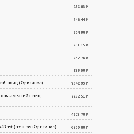
256.83
₽
246.44
₽
204.96
₽
251.15
₽
252.76
₽
136.50
₽
елкий шлиц (Оригинал)
7542.95
₽
 тонкая мелкий шлиц
7732.51
₽
4223.70
₽
0х43 зуб) тонкая (Оригинал)
6706.80
₽