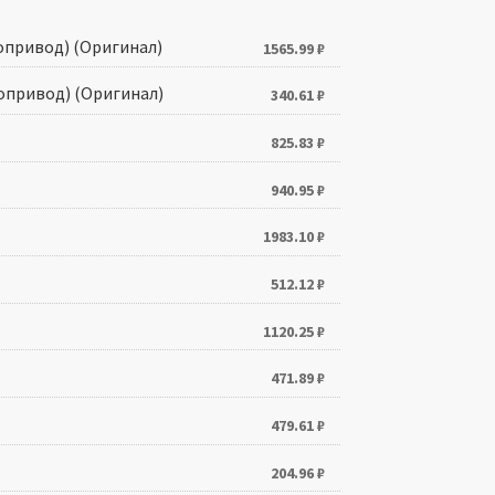
опривод) (Оригинал)
1565.99
₽
опривод) (Оригинал)
340.61
₽
825.83
₽
940.95
₽
1983.10
₽
512.12
₽
1120.25
₽
471.89
₽
479.61
₽
204.96
₽