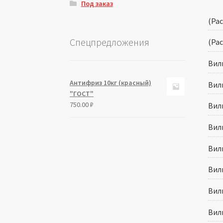
Под заказ
(Ра
Спецпредложения
(Ра
Вил
Антифриз 10кг (красный)
Вил
"ГОСТ"
750.00
₽
Вил
Вилк
Вилк
Вилк
Вил
Вилк