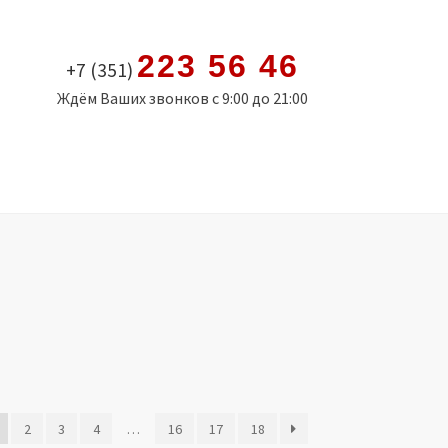
223 56 46
+7 (351)
Ждём Ваших звонков с 9:00 до 21:00
2
3
4
…
16
17
18