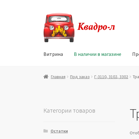
Перейти
Перейти
к
к
навигации
содержимому
Витрина
В наличии в магазине
Пр
Главная
Витрина
Мой аккаунт
Политика в 
Главная
Под заказ
Г-3110, 3102, 3302
Тр
Юридические данные
Т
Категории товаров
Остатки
Отоб