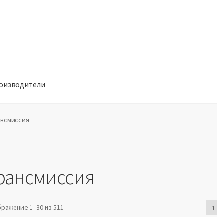
оизводители
отношении обработки персональных данных
Производители
ансмиссия
рансмиссия
ражение 1–30 из 511
1