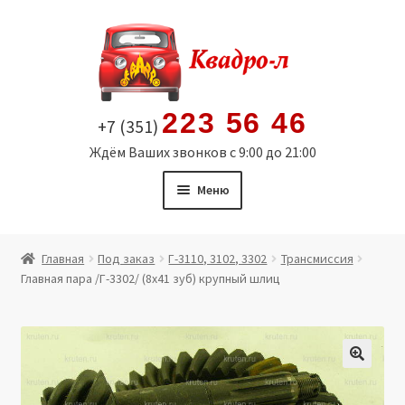
Перейти
Перейти
к
к
навигации
содержимому
223 56 46
+7 (351)
Ждём Ваших звонков с 9:00 до 21:00
Меню
Главная
Главная
Под заказ
Г-3110, 3102, 3302
Трансмиссия
Главная пара /Г-3302/ (8х41 зуб) крупный шлиц
Витрина
Мой аккаунт
Политика в отношении обработки персональных
🔍
данных