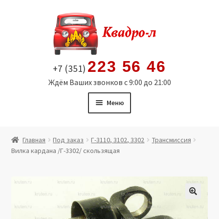
Перейти
Перейти
к
к
навигации
содержимому
223 56 46
+7 (351)
Ждём Ваших звонков с 9:00 до 21:00
Меню
Главная
Главная
Под заказ
Г-3110, 3102, 3302
Трансмиссия
Вилка кардана /Г-3302/ скользящая
Витрина
Мой аккаунт
Политика в отношении обработки персональных
🔍
данных