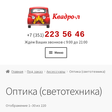
Перейти
Перейти
к
к
навигации
содержимому
223 56 46
+7 (351)
Ждём Ваших звонков с 9:00 до 21:00
Меню
Главная
Главная
Под заказ
Аксессуары
Оптика (светотехника)
Витрина
Оптика (светотехника)
Мой аккаунт
Политика в отношении обработки персональных
Отображение 1–30 из 220
данных