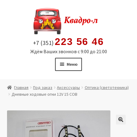
Перейти
Перейти
к
к
навигации
содержимому
223 56 46
+7 (351)
Ждём Ваших звонков с 9:00 до 21:00
Меню
Главная
Главная
Под заказ
Аксессуары
Оптика (светотехника)
Дневные ходовые огни 12V 15 COB
Витрина
Мой аккаунт
Политика в отношении обработки персональных
🔍
данных