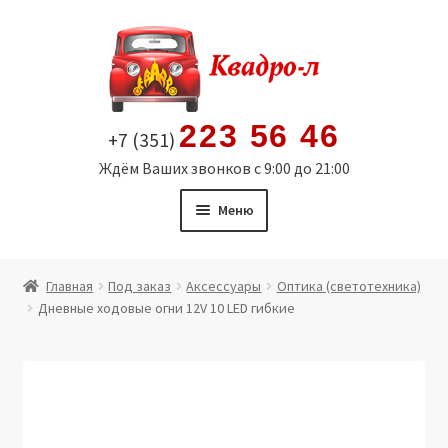
Перейти
Перейти
к
к
навигации
содержимому
223 56 46
+7 (351)
Ждём Ваших звонков с 9:00 до 21:00
Меню
Главная
Главная
Под заказ
Аксессуары
Оптика (светотехника)
Дневные ходовые огни 12V 10 LED гибкие
Витрина
Мой аккаунт
Политика в отношении обработки персональных
данных