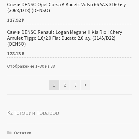
Свечи DENSO Opel Corsa A Kadett Volvo 66 УАЗ 3160 и.у.
(3068/D18) (DENSO)
127.92
₽
Свечи DENSO Renault Logan Megane II Kia Rio I Chery
Amulet Tiggo 1.6/2.0 Fiat Ducato 2.0 и.у. (3145/D22)
(DENSO)
128.13
₽
Отображение 1–30 из 88
1
2
3
Категории товаров
Остатки