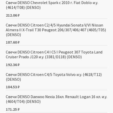
Свечи DENSO Chevrolet Spark с 2010 г. Fiat Doblo и.у.
(4614/T08) (DENSO)
212.06
₽
Свечи DENSO Citroen C2/4/5 Hyundai Sonata V/VI Nissan
Almera II X-Trail T30 Peugeot 206/307/406/407 (4605/T05)
(DENSO)
187.60
₽
Свечи DENSO Citroen C4 I C5 I Peugeot 307 Toyota Land
Cruiser Prado J120 и.у. (3381/D118) (DENSO)
192.36
₽
Свечи DENSO Citroen C4/5 Toyota Volvo и.у. (4618/T12)
(DENSO)
184.53
₽
Свечи DENSO Daewoo Nexia 16кл. Renault Logan 16 кл. и.у.
(4604/T04) (DENSO)
171.25
₽