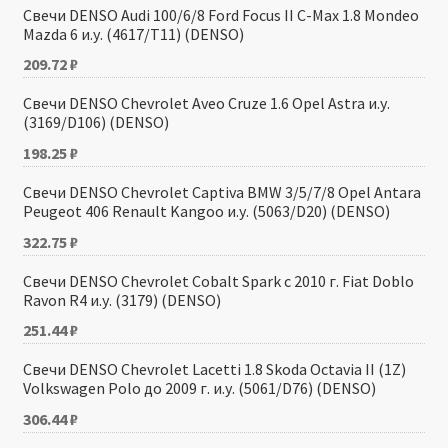
Свечи DENSO Audi 100/6/8 Ford Focus II C-Max 1.8 Mondeo
Mazda 6 и.у. (4617/T11) (DENSO)
209.72
₽
Свечи DENSO Chevrolet Aveo Cruze 1.6 Opel Astra и.у.
(3169/D106) (DENSO)
198.25
₽
Свечи DENSO Chevrolet Captiva BMW 3/5/7/8 Opel Antara
Peugeot 406 Renault Kangoo и.у. (5063/D20) (DENSO)
322.75
₽
Свечи DENSO Chevrolet Cobalt Spark с 2010 г. Fiat Doblo
Ravon R4 и.у. (3179) (DENSO)
251.44
₽
Свечи DENSO Chevrolet Lacetti 1.8 Skoda Octavia II (1Z)
Volkswagen Polo до 2009 г. и.у. (5061/D76) (DENSO)
306.44
₽