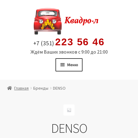
Перейти
Перейти
к
к
навигации
содержимому
223 56 46
+7 (351)
Ждём Ваших звонков с 9:00 до 21:00
Меню
Главная
Главная
Бренды
DENSO
Витрина
Мой аккаунт
DENSO
Политика в отношении обработки персональных
данных