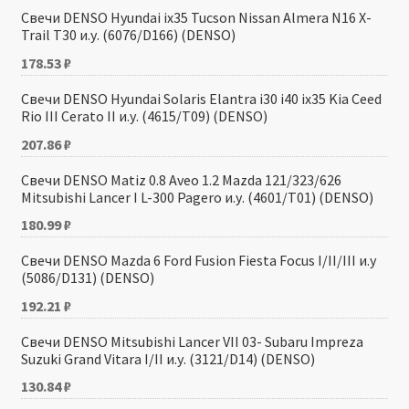
Свечи DENSO Hyundai ix35 Tucson Nissan Almera N16 X-
Trail T30 и.у. (6076/D166) (DENSO)
178.53
₽
Свечи DENSO Hyundai Solaris Elantra i30 i40 ix35 Kia Ceed
Rio III Cerato II и.у. (4615/T09) (DENSO)
207.86
₽
Свечи DENSO Matiz 0.8 Aveo 1.2 Mazda 121/323/626
Mitsubishi Lancer I L-300 Pagero и.у. (4601/T01) (DENSO)
180.99
₽
Свечи DENSO Mazda 6 Ford Fusion Fiesta Focus I/II/III и.у
(5086/D131) (DENSO)
192.21
₽
Свечи DENSO Mitsubishi Lancer VII 03- Subaru Impreza
Suzuki Grand Vitara I/II и.у. (3121/D14) (DENSO)
130.84
₽