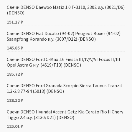
Свечи DENSO Daewoо Matiz 1.0 Г-3110, 3302 и.у. (3021/D6)
(DENSO)
151.17
₽
Свечи DENSO Fiat Ducato (94-02) Peugeot Boxer (94-02)
SsangYong Korando и.у. (3007/D12) (DENSO)
145.85
₽
Свечи DENSO Ford C-Max 1.6 Fiesta III/IV/V/VI Focus II/III
Opel Astra G и.у. (4619/T13) (DENSO)
185.72
₽
Свечи DENSO Ford Granada Scorpio Sierra Taunus Tranzit
1.3-2.8 77-94 (5013) (DENSO)
183.12
₽
Свечи DENSO Hyundai Accent Getz Kia Cerato Rio II Chery
Tiggo 2.4 и.у. (3130/D21) (DENSO)
125.01
₽