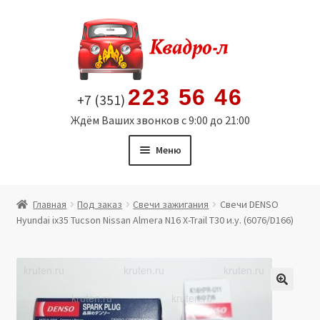
Перейти
Перейти
к
к
навигации
содержимому
223 56 46
+7 (351)
Ждём Ваших звонков с 9:00 до 21:00
Меню
Главная
Главная
Под заказ
Свечи зажигания
Свечи DENSO
Hyundai ix35 Tucson Nissan Almera N16 X-Trail T30 и.у. (6076/D166)
Витрина
Мой аккаунт
Политика в отношении обработки персональных
🔍
данных