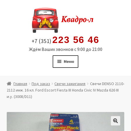
Перейти
Перейти
к
к
навигации
содержимому
223 56 46
+7 (351)
Ждём Ваших звонков с 9:00 до 21:00
Меню
Главная
Главная
Под заказ
Свечи зажигания
Свечи DENSO 2110-
2112 инж. 16 кл. Ford Escort Fiesta III Honda Civic IV Mazda 626 III
Витрина
и.у. (3008/D11)
Мой аккаунт
Политика в отношении обработки персональных
🔍
данных