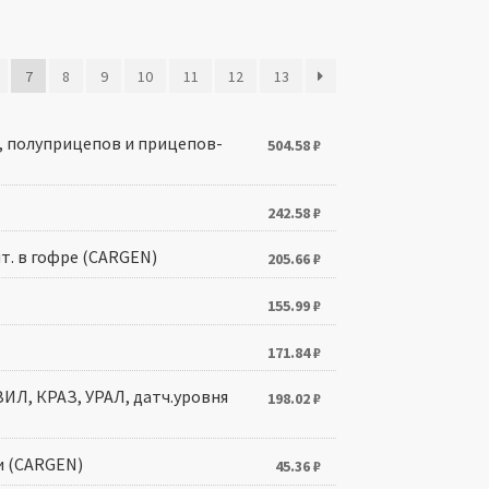
7
8
9
10
11
12
13
З, полуприцепов и прицепов-
504.58
₽
242.58
₽
нт. в гофре (CARGEN)
205.66
₽
155.99
₽
171.84
₽
ЗИЛ, КРАЗ, УРАЛ, датч.уровня
198.02
₽
и (CARGEN)
45.36
₽