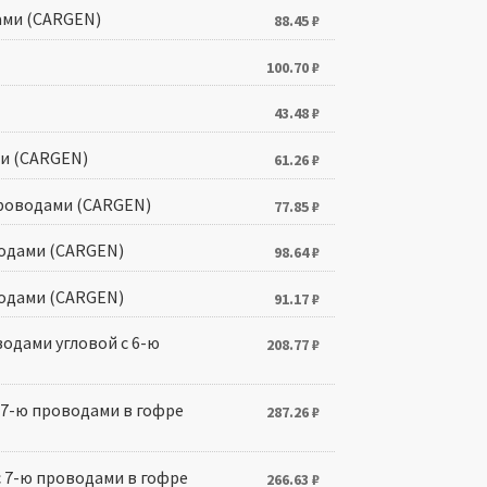
ами (CARGEN)
88.45
₽
100.70
₽
43.48
₽
ми (CARGEN)
61.26
₽
проводами (CARGEN)
77.85
₽
водами (CARGEN)
98.64
₽
водами (CARGEN)
91.17
₽
одами угловой с 6-ю
208.77
₽
 7-ю проводами в гофре
287.26
₽
с 7-ю проводами в гофре
266.63
₽