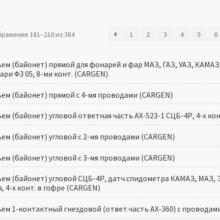
ражение 181–210 из 384
1
2
3
4
5
6
ъем (байонет) прямой для фонарей и фар МАЗ, ГАЗ, УАЗ, КАМА
ри Ф3 05, 8-ми конт. (CARGEN)
ъем (байонет) прямой с 4-мя проводами (CARGEN)
ем (байонет) угловой ответная часть AX-523-1 СЦБ-4Р, 4-х ко
ъем (байонет) угловой с 2-мя проводами (CARGEN)
ъем (байонет) угловой с 3-мя проводами (CARGEN)
ъем (байонет) угловой СЦБ-4Р, датч.спидометра КАМАЗ, МАЗ, 
, 4-х конт. в гофре (CARGEN)
ъем 1-контактный гнездовой (ответ.часть AX-360) с проводам