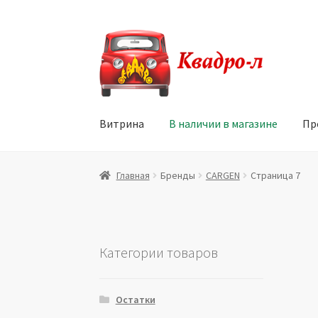
Перейти
Перейти
к
к
навигации
содержимому
Витрина
В наличии в магазине
Пр
Главная
Витрина
Мой аккаунт
Политика в 
Главная
Бренды
CARGEN
Страница 7
Юридические данные
Категории товаров
Остатки