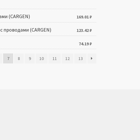
дами (CARGEN)
169.01
₽
и с проводами (CARGEN)
123.42
₽
74.19
₽
7
8
9
10
11
12
13