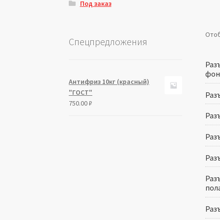
Под заказ
Отоб
Спецпредложения
Раз
фона
Антифриз 10кг (красный)
"ГОСТ"
Раз
750.00
₽
Разъ
Раз
Раз
Раз
пола
Раз