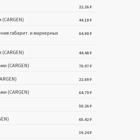
22.26
₽
и (CARGEN)
44.18
₽
ния габарит. и маркерных
64.90
₽
и (CARGEN)
44.48
₽
дами (CARGEN)
70.97
₽
(CARGEN)
22.69
₽
ами (CARGEN)
64.79
₽
50.26
₽
GEN)
65.42
₽
39.24
₽