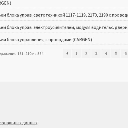
RGEN)
ем блока управ. светотехникой 1117-1119, 2170, 2190 с прово
ъем блока управ. электроусилителем, модуля водительс. двер
ъем блока управления, с проводами (CARGEN)
ражение 181–210 из 384
1
2
3
4
5
6
сональных данных