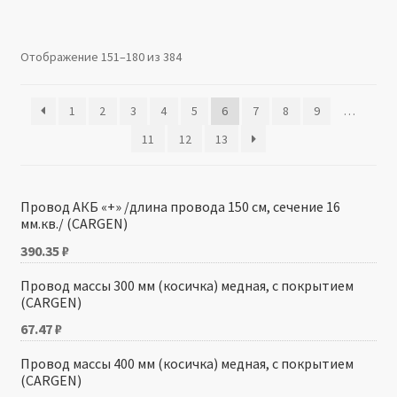
Производители
Отображение 151–180 из 384
Юридические данные
1
2
3
4
5
6
7
8
9
…
11
12
13
Провод АКБ «+» /длина провода 150 см, сечение 16
мм.кв./ (CARGEN)
390.35
₽
Провод массы 300 мм (косичка) медная, с покрытием
(CARGEN)
67.47
₽
Провод массы 400 мм (косичка) медная, с покрытием
(CARGEN)