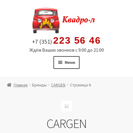
Перейти
Перейти
к
к
навигации
содержимому
223 56 46
+7 (351)
Ждём Ваших звонков с 9:00 до 21:00
Меню
Главная
Главная
Бренды
CARGEN
Страница 6
Витрина
Мой аккаунт
CARGEN
Политика в отношении обработки персональных
данных