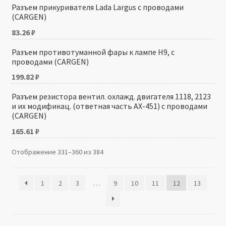
Разъем прикуривателя Lada Largus с проводами
(CARGEN)
83.26
₽
Разъем противотуманной фары к лампе H9, с
проводами (CARGEN)
199.82
₽
Разъем резистора вентил. охлажд. двигателя 1118, 2123
и их модификац. (ответная часть АХ-451) с проводами
(CARGEN)
165.61
₽
Отображение 331–360 из 384
1
2
3
…
9
10
11
12
13