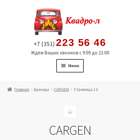
Перейти
Перейти
к
к
навигации
содержимому
223 56 46
+7 (351)
Ждём Ваших звонков с 9:00 до 21:00
Меню
Главная
Главная
Бренды
CARGEN
Страница 12
Витрина
Мой аккаунт
CARGEN
Политика в отношении обработки персональных
данных