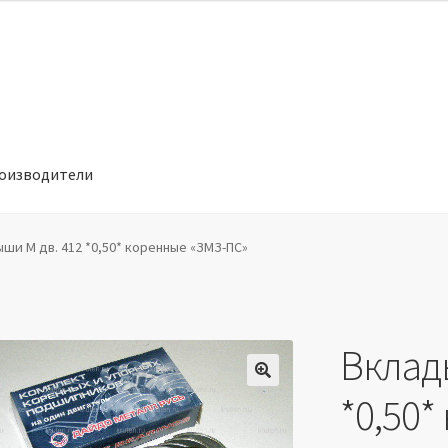
оизводители
отношении обработки персональных данных
Производители
ши М дв. 412 *0,50* коренные «ЗМЗ-ПС»
Вклад
🔍
*0,50