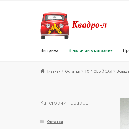
Перейти
Перейти
к
к
навигации
содержимому
Витрина
В наличии в магазине
Пр
Главная
Витрина
Мой аккаунт
Политика в 
Главная
Остатки
ТОРГОВЫЙ ЗАЛ
Вклады
Юридические данные
Категории товаров
Остатки