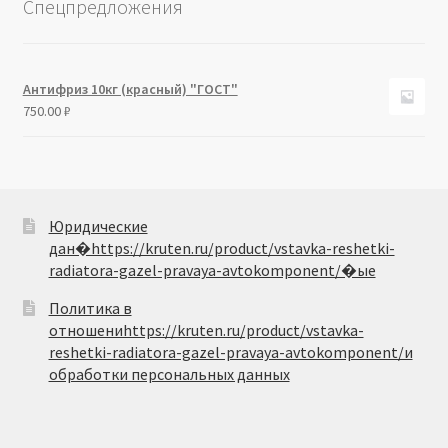
Спецпредложения
Антифриз 10кг (красный) "ГОСТ"
750.00
₽
Юридические
дан�https://kruten.ru/product/vstavka-reshetki-
radiatora-gazel-pravaya-avtokomponent/�ые
Политика в
отношениhttps://kruten.ru/product/vstavka-
reshetki-radiatora-gazel-pravaya-avtokomponent/и
обработки персональных данных