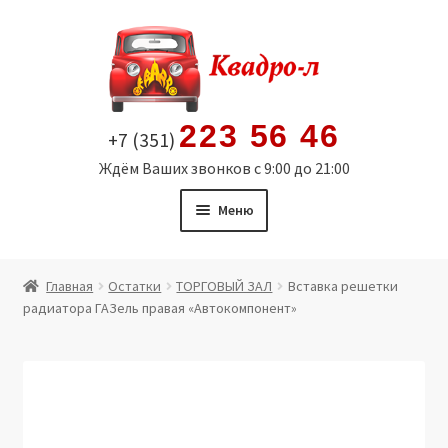
Перейти
Перейти
к
к
навигации
содержимому
223 56 46
+7 (351)
Ждём Ваших звонков с 9:00 до 21:00
Меню
Главная
Главная
Остатки
ТОРГОВЫЙ ЗАЛ
Вставка решетки
радиатора ГАЗель правая «Автокомпонент»
Витрина
Мой аккаунт
Политика в отношении обработки персональных
данных