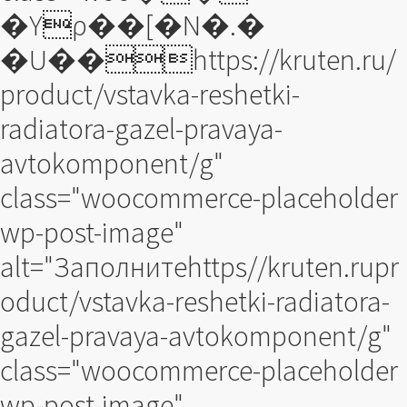
�Yρ��[�N�.�
�U��https://kruten.ru/
product/vstavka-reshetki-
radiatora-gazel-pravaya-
avtokomponent/g"
class="woocommerce-placeholder
wp-post-image"
alt="Заполнитеhttps//kruten.rupr
oduct/vstavka-reshetki-radiatora-
gazel-pravaya-avtokomponent/g"
class="woocommerce-placeholder
wp-post-image"