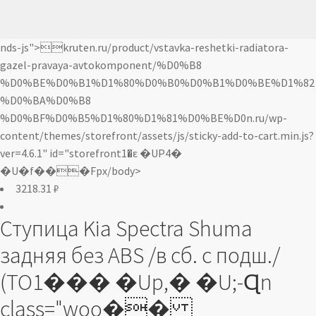
nds-js">kruten.ru/product/vstavka-reshetki-radiatora-
gazel-pravaya-avtokomponent/%D0%B8
%D0%BE%D0%B1%D1%80%D0%B0%D0%B1%D0%BE%D1%82
%D0%BA%D0%B8
%D0%BF%D0%B5%D1%80%D1%81%D0%BE%D0n.ru/wp-
content/themes/storefront/assets/js/sticky-add-to-cart.min.js?
ver=4.6.1" id="storefront1�ε �UP4�
�U�f���Fpx/body>
3218.31
₽
Ступица Kia Spectra Shuma
задняя без ABS /в сб. с подш./
(TO1��� �Up,� �U;-Ɋn
class="woo��