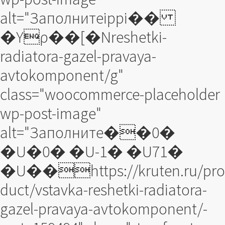
alt="Заполнитеippi��
�Yρ��[�Nreshetki-
radiatora-gazel-pravaya-
avtokomponent/g"
class="woocommerce-placeholder
wp-post-image"
alt="Заполните��0�
�U�0� �U-1� �U71�
�U��https://kruten.ru/pro
duct/vstavka-reshetki-radiatora-
gazel-pravaya-avtokomponent/-