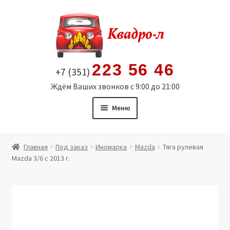
Перейти
Перейти
к
к
навигации
содержимому
223 56 46
+7 (351)
Ждём Ваших звонков с 9:00 до 21:00
Меню
Главная
Главная
Под заказ
Иномарка
Mazda
Тяга рулевая
Mazda 3/6 с 2013 г.
Витрина
Мой аккаунт
Политика в отношении обработки персональных
данных