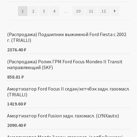
1
2
3
4
…
10
11
12
Производители
Юридические данные
(Распродажа) Подшипник выжимной Ford Fiesta с 2002
г. (TRIALLI)
2376.40
₽
(Распродажа) Ролик ГРМ Ford Focus Mondeo II Transit
направляющий (SKF)
858.81
₽
Амортизатор Ford Focus II седан/хетчбэк задн. газомасл.
(TRIALLI)
1419.60
₽
Амортизатор Ford Fusion задн. газомасл. (LYNXauto)
2090.40
₽
Амортизатор Mazda 3 задн. газомасл. /с отбойником/