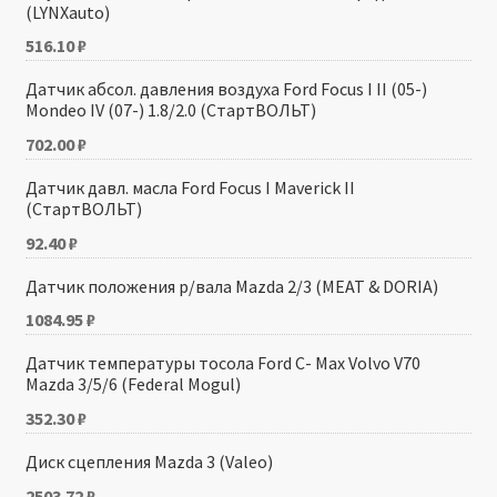
(LYNXauto)
516.10
₽
Датчик абсол. давления воздуха Ford Focus I II (05-)
Mondeo IV (07-) 1.8/2.0 (СтартВОЛЬТ)
702.00
₽
Датчик давл. масла Ford Focus I Maverick II
(СтартВОЛЬТ)
92.40
₽
Датчик положения р/вала Mazda 2/3 (MEAT & DORIA)
1084.95
₽
Датчик температуры тосола Ford C- Max Volvo V70
Mazda 3/5/6 (Federal Mogul)
352.30
₽
Диск сцепления Mazda 3 (Valeo)
2503.72
₽