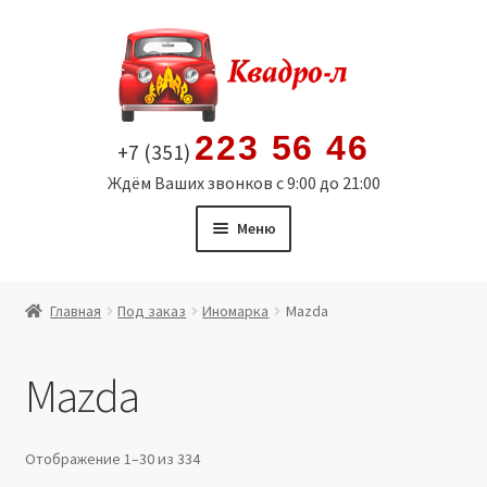
Перейти
Перейти
к
к
навигации
содержимому
223 56 46
+7 (351)
Ждём Ваших звонков с 9:00 до 21:00
Меню
Главная
Главная
Под заказ
Иномарка
Mazda
Витрина
Mazda
Мой аккаунт
Политика в отношении обработки персональных
Отображение 1–30 из 334
данных