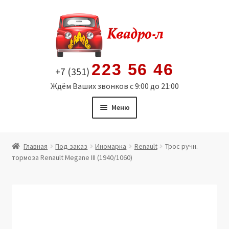
Перейти
Перейти
к
к
навигации
содержимому
223 56 46
+7 (351)
Ждём Ваших звонков с 9:00 до 21:00
Меню
Главная
Главная
Под заказ
Иномарка
Renault
Трос ручн.
тормоза Renault Megane III (1940/1060)
Витрина
Мой аккаунт
Политика в отношении обработки персональных
данных