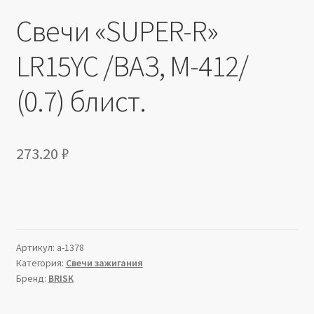
Свечи «SUPER-R»
LR15YC /ВАЗ, М-412/
(0.7) блист.
273.20
₽
Артикул:
a-1378
Категория:
Свечи зажигания
Бренд:
BRISK