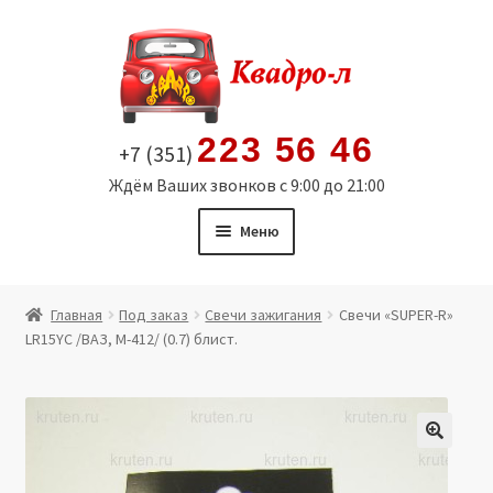
Перейти
Перейти
к
к
навигации
содержимому
223 56 46
+7 (351)
Ждём Ваших звонков с 9:00 до 21:00
Меню
Главная
Главная
Под заказ
Свечи зажигания
Свечи «SUPER-R»
LR15YC /ВАЗ, М-412/ (0.7) блист.
Витрина
Мой аккаунт
Политика в отношении обработки персональных
🔍
данных