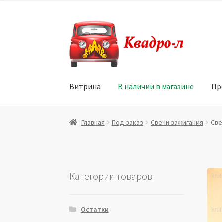
Перейти
Перейти
к
к
навигации
содержимому
Витрина
В наличии в магазине
Пр
Главная
Витрина
Мой аккаунт
Политика в 
Главная
Под заказ
Свечи зажигания
Све
Юридические данные
Категории товаров
Остатки