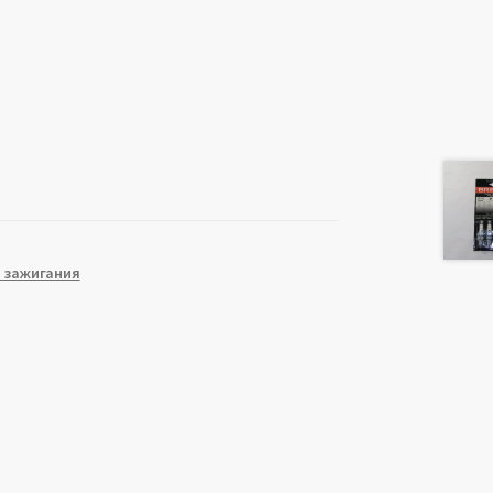
.
 зажигания