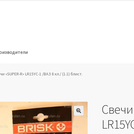
оизводители
отношении обработки персональных данных
Производители
чи «SUPER-R» LR15YC-1 /ВАЗ 8 кл./ (1.1) блист.
Свечи
🔍
LR15YC