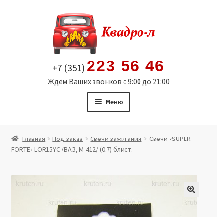
Перейти
Перейти
к
к
навигации
содержимому
223 56 46
+7 (351)
Ждём Ваших звонков с 9:00 до 21:00
Меню
Главная
Главная
Под заказ
Свечи зажигания
Свечи «SUPER
FORTE» LOR15YC /ВАЗ, М-412/ (0.7) блист.
Витрина
Мой аккаунт
Политика в отношении обработки персональных
🔍
данных