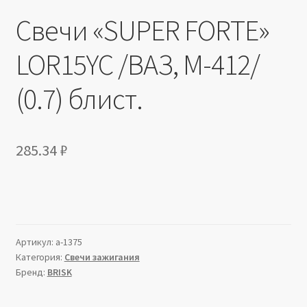
Свечи «SUPER FORTE»
LOR15YC /ВАЗ, М-412/
(0.7) блист.
285.34
₽
Артикул:
a-1375
Категория:
Свечи зажигания
Бренд:
BRISK