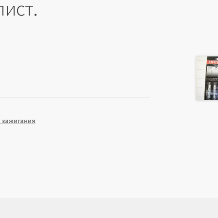
лист.
 зажигания