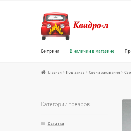
Перейти
Перейти
к
к
навигации
содержимому
Витрина
В наличии в магазине
Пр
Главная
Витрина
Мой аккаунт
Политика в 
Главная
Под заказ
Свечи зажигания
Све
Юридические данные
Категории товаров
Остатки