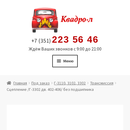
Перейти
Перейти
к
к
навигации
содержимому
223 56 46
+7 (351)
Ждём Ваших звонков с 9:00 до 21:00
Меню
Главная
Главная
Под заказ
Г-3110, 3102, 3302
Трансмиссия
Сцепление /Г-3302 дв. 402-406/ без подшипника
Витрина
Мой аккаунт
Политика в отношении обработки персональных
данных