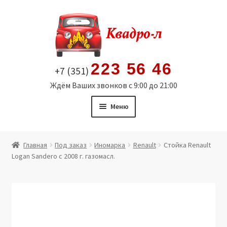
Перейти
Перейти
к
к
навигации
содержимому
223 56 46
+7 (351)
Ждём Ваших звонков с 9:00 до 21:00
Меню
Главная
Главная
Под заказ
Иномарка
Renault
Стойка Renault
Logan Sandero c 2008 г. газомасл.
Витрина
Мой аккаунт
Политика в отношении обработки персональных
данных