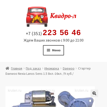
Перейти
Перейти
к
к
навигации
содержимому
223 56 46
+7 (351)
Ждём Ваших звонков с 9:00 до 21:00
Меню
Главная
Главная
Под заказ
Иномарка
Daewoo
Стартер
Daewoo Nexia Lanos Sens 1.5 8кл.-16кл. /9 зуб./
Витрина
Мой аккаунт
Политика в отношении обработки персональных
🔍
данных