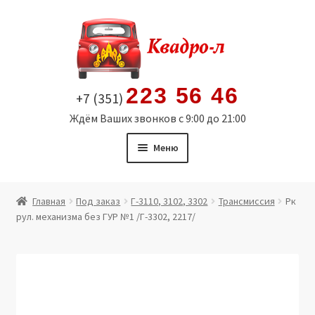
Перейти
Перейти
к
к
навигации
содержимому
223 56 46
+7 (351)
Ждём Ваших звонков с 9:00 до 21:00
Меню
Главная
Главная
Под заказ
Г-3110, 3102, 3302
Трансмиссия
Рк
рул. механизма без ГУР №1 /Г-3302, 2217/
Витрина
Мой аккаунт
Политика в отношении обработки персональных
данных