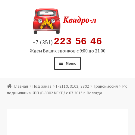
Перейти
Перейти
к
к
навигации
содержимому
223 56 46
+7 (351)
Ждём Ваших звонков с 9:00 до 21:00
Меню
Главная
Главная
Под заказ
Г-3110, 3102, 3302
Трансмиссия
Рк
подшипника КПП /Г-3302 NEXT / с 07.2015 г. Вологда
Витрина
Мой аккаунт
Политика в отношении обработки персональных
данных