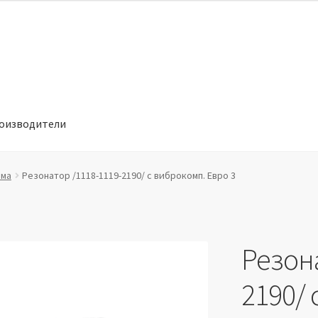
оизводители
отношении обработки персональных данных
Производители
ема
Резонатор /1118-1119-2190/ с виброкомп. Евро 3
Резона
2190/ 