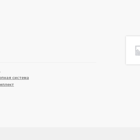
1
опная система
мплект