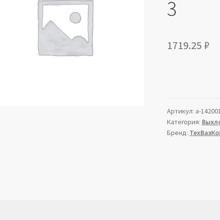
3
1719.25
₽
Артикул:
a-14200
Категория:
Выхл
Бренд:
ТехВазКо