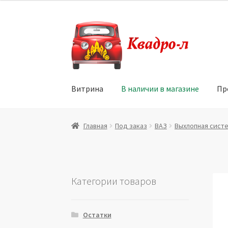
Перейти
Перейти
к
к
навигации
содержимому
Витрина
В наличии в магазине
Пр
Главная
Витрина
Мой аккаунт
Политика в 
Главная
Под заказ
ВАЗ
Выхлопная сист
Юридические данные
Категории товаров
Остатки