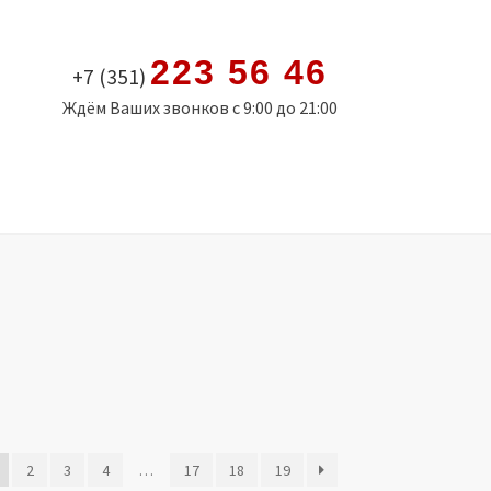
223 56 46
+7 (351)
Ждём Ваших звонков с 9:00 до 21:00
2
3
4
…
17
18
19