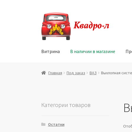
Перейти
Перейти
к
к
навигации
содержимому
Витрина
В наличии в магазине
Пр
Главная
Витрина
Мой аккаунт
Политика в 
Главная
Под заказ
ВАЗ
Выхлопная сист
Юридические данные
В
Категории товаров
Остатки
Отоб