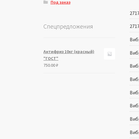
Под заказ
271
Спецпредложения
271
Виб
Антифриз 10кг (красный)
Виб
"ГОСТ"
750.00
₽
Виб
Виб
Виб
Виб
Виб
Виб