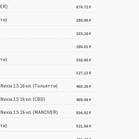
ER)
876.72
₽
ти)
280.80
₽
235.20
₽
280.01
₽
ти)
358.80
₽
327.13
₽
xia 1.5 16 кл. (Тольятти)
460.20
₽
xia 1.5 16 кл. (CBD)
409.08
₽
exia 1.5 16 кл. (MANOVER)
556.92
₽
ти)
521.56
₽