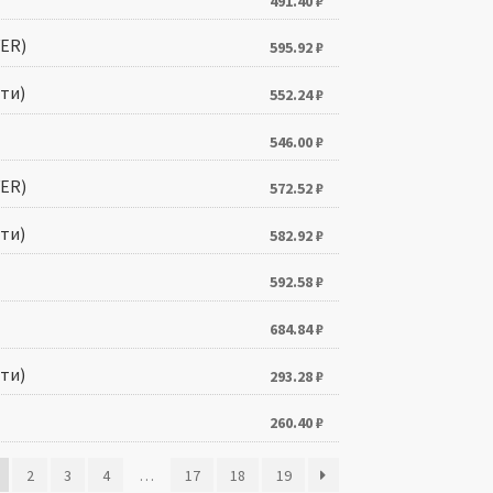
491.40
₽
ER)
595.92
₽
ти)
552.24
₽
546.00
₽
ER)
572.52
₽
ти)
582.92
₽
592.58
₽
684.84
₽
ти)
293.28
₽
260.40
₽
2
3
4
…
17
18
19