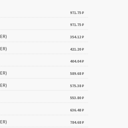
971.75
₽
971.75
₽
ER)
354.12
₽
ER)
421.20
₽
404.04
₽
ER)
589.68
₽
ER)
575.38
₽
553.80
₽
636.48
₽
ER)
784.68
₽